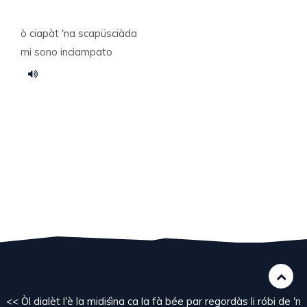
ò ciapàt 'na scapüsciàda
mi sono inciampato
<< Òl dialèt l'è la midiśìna ca la fà bée par regordàs li róbi de 'n