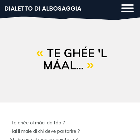
Salta
Togg
al
navi
contenuto
principale
TE GHÉE 'L
MÁAL...
Te ghèe ol máal da fáa ?
Hai il male di chi deve partorire ?
(chi ha una strana irrequietezza)