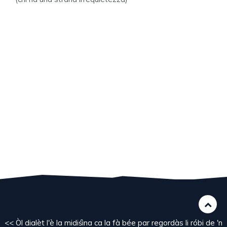
<< Òl dialèt l'è la midiśìna ca la fà bée par regordàs li róbi de 'n