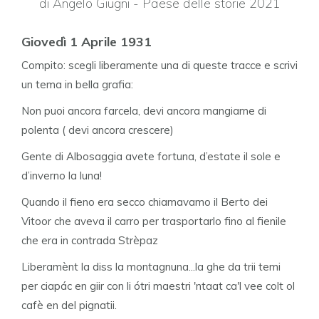
di Angelo Giugni - Paese delle storie 2021
Giovedì 1 Aprile 1931
Compito: scegli liberamente una di queste tracce e scrivi
un tema in bella grafia:
Non puoi ancora farcela, devi ancora mangiarne di
polenta ( devi ancora crescere)
Gente di Albosaggia avete fortuna, d’estate il sole e
d’inverno la luna!
Quando il fieno era secco chiamavamo il Berto dei
Vitoor che aveva il carro per trasportarlo fino al fienile
che era in contrada Strèpaz
Liberamènt la diss la montagnuna...la ghe da trii temi
per ciapác en giir con li ótri maestri 'ntaat ca'l vee colt ol
cafè en del pignatii.