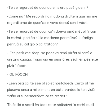
-Te se regordet de quanda en s'era püsé gioenn?
-Come no? Me regordi 'na madòna di ültem agn ma me
regordi amó de quan'ca 'n vava densü con li váchi.
-Te se regòrdet de quan ca'n doeva amó mèt ol fil con
la corènt...portàa sü la machena per mùisc? Li fadighi
per ruà sü col gip o col tratóor?
- Eeh però che tèep, se podeva amó pizàa ol camì e
aretüra cagiàa. Taiàa gió en quai láres sèch èn pée e...e
pizà 'l fóoch.
- OL FÓOCH !
-Eeeh ósa ca, te sée ol sòlet nostálgech. Certo al me
piaseva anca a mi ol mont en bòtt...vardaa la televisiù,
'ndàa al supermercàat, ca te credet?
Truàs iló a scirnii èn tàat ca te sbüsávet 'n carèl, pudii