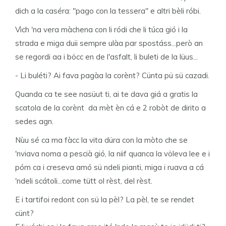
dich a la caséra: "pago con la tessera" e altri bèli róbi.
Vìch 'na vera màchena con li ródi che li túca gió i la
strada e miga duii sempre ulàa par spostáss...però an
se regordi aa i böcc en de l'asfalt, li buleti de la lüus...
- Li buléti? Ai fava pagàa la corènt? Cünta pü sü cazadi.
Quanda ca te see nasüut ti, ai te dava giá a gratis la
scatola de la corènt da mèt èn cá e 2 robòt de dirito a
sedes agn.
Nùu sé ca ma fàcc la vita düra con la mòto che se
'nviava noma a pescià gió, la niif quanca la völeva lee e i
póm ca i creseva amó sü ndeli pianti, miga i ruava a cá
'ndeli scátoli...come tütt ol rèst, del rèst.
E i tartifoi redont con sü la pèl? La pèl, te se rendet
cünt?