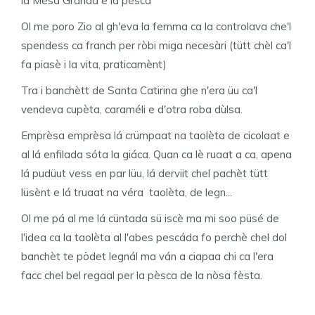
la Mèsa Granda e la pèsca
Ol me poro Zio al gh'eva la femma ca la controlava che'l
spendess ca franch per ròbi miga necesàri (tütt chèl ca'l
fa piasè i la vita, praticamènt)
Tra i banchètt de Santa Catirina ghe n'era üu ca'l
vendeva cupèta, caraméli e d'otra roba dùlsa.
Emprèsa emprèsa lá crümpaat na taolèta de cicolaat e
al lá enfilada sóta la giáca. Quan ca lè ruaat a ca, apena
lá pudüut vess en par lüu, lá derviit chel pachèt tütt
lüsènt e lá truaat na véra taolèta, de legn...
Ol me pá al me lá cüntada sü iscè ma mi soo püsé de
l'idea ca la taolèta al l'abes pescáda fo perchè chel dol
banchèt te pödet legnál ma ván a ciapaa chi ca l'era
facc chel bel regaal per la pèsca de la nòsa fèsta.