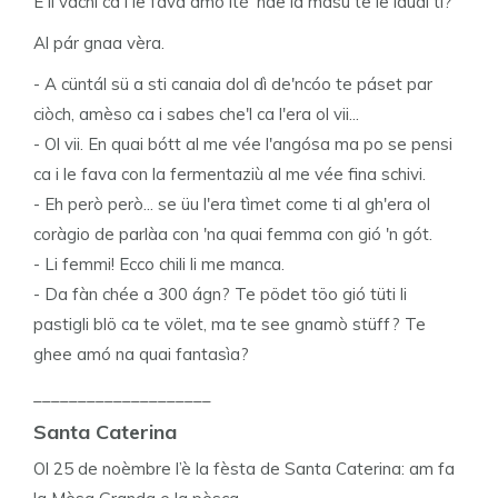
E li váchi ca i le fava amo ité 'nde la masù te ie idüdi ti?
Al pár gnaa vèra.
- A cüntál sü a sti canaia dol dì de'ncóo te páset par
ciòch, amèso ca i sabes che'l ca l'era ol vii...
- Ol vii. En quai bótt al me vée l'angósa ma po se pensi
ca i le fava con la fermentaziù al me vée fina schivi.
- Eh però però... se üu l'era tìmet come ti al gh'era ol
coràgio de parlàa con 'na quai femma con gió 'n gót.
- Li femmi! Ecco chili li me manca.
- Da fàn chée a 300 ágn? Te pödet töo gió tüti li
pastigli blö ca te völet, ma te see gnamò stüff? Te
ghee amó na quai fantasìa?
____________________
Santa Caterina
Ol 25 de noèmbre l’è la fèsta de Santa Caterina: am fa