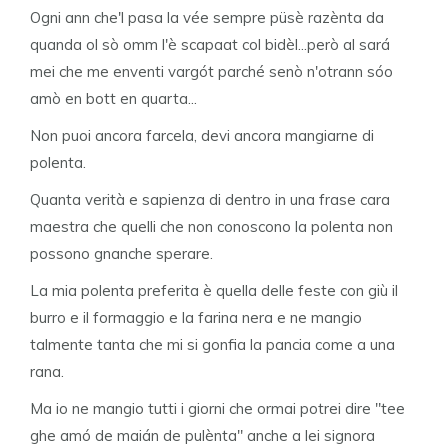
Ogni ann che'l pasa la vée sempre püsè razènta da
quanda ol sò omm l'è scapaat col bidèl...però al sará
mei che me enventi vargót parché senò n'otrann sóo
amò en bott en quarta...
Non puoi ancora farcela, devi ancora mangiarne di
polenta.
Quanta verità e sapienza di dentro in una frase cara
maestra che quelli che non conoscono la polenta non
possono gnanche sperare.
La mia polenta preferita è quella delle feste con giù il
burro e il formaggio e la farina nera e ne mangio
talmente tanta che mi si gonfia la pancia come a una
rana.
Ma io ne mangio tutti i giorni che ormai potrei dire "tee
ghe amó de maián de pulènta" anche a lei signora