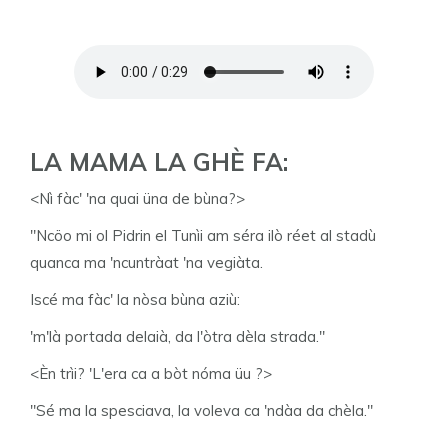
LA MAMA LA GHÈ FA:
<Nì fàc' 'na quai üna de bùna?>
"Ncöo mi ol Pidrin el Tunìi am séra ilò réet al stadù
quanca ma 'ncuntràat 'na vegiàta.
Iscé ma fàc' la nòsa bùna aziù:
'm'là portada delaià, da l'òtra dèla strada."
<Èn trìi? 'L'era ca a bòt nóma üu ?>
"Sé ma la spesciava, la voleva ca 'ndàa da chèla."