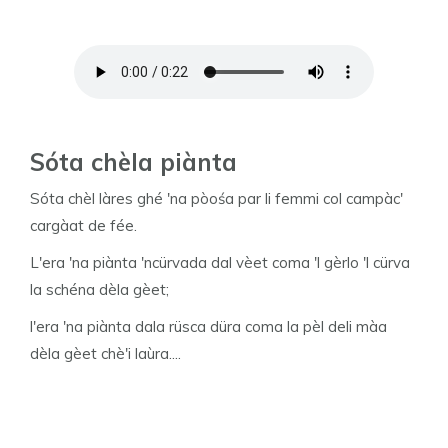
Sóta chèla piànta
Sóta chèl làres ghé 'na pòośa par li femmi col campàc'
cargàat de fée.
L'era 'na piànta 'ncürvada dal vèet coma 'l gèrlo 'l cürva
la schéna dèla gèet;
l'era 'na piànta dala rüsca düra coma la pèl deli màa
dèla gèet chè'i laùra....