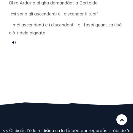
Ol re Arduino al gha domandàat a Bertoldo:
-chi sono gli ascendenti e i discendenti tuoi?
-i méi ascendenti e i discendenti i è i fasoi quant ca i bói
giò ‘ndela pignata
<< Òl dialèt l'è la midiśìna ca la fà bée par regordàs li róbi de 'n