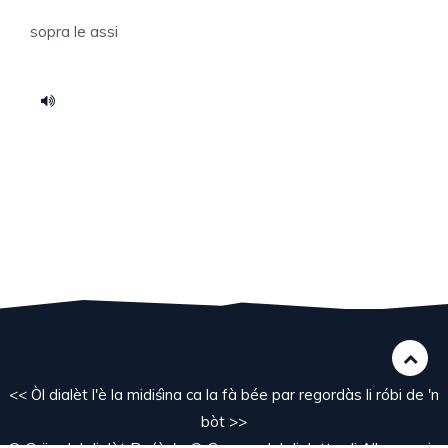
sopra le assi
<< Òl dialèt l'è la midiśìna ca la fà bée par regordàs li róbi de 'n
bòt >>