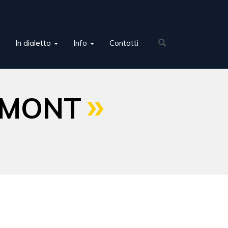
In dialetto
Info
Contatti
L MONT