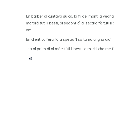
En barber al cüntava sü ca, la fii del mont la vegnarà
mörarà tüti li besti, ol segónt dì al secarà fò tüti li p
om
En client ca l’era ilò a specia ‘l sò turno al gha dic’:
-sa ol prüm di al mörr tüti li besti, a mi chi che me 