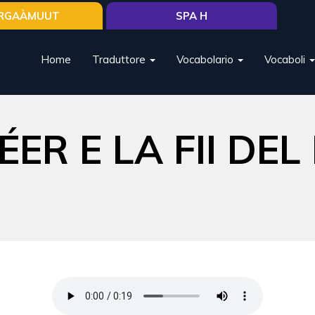
RGAÀMUUT
SPA H
Home
Traduttore
Vocabolario
Vocaboli
ER E LA FII DE