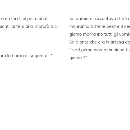
 en trii dì; ol prüm dì al
Un barbiere raccontava che la f
ianti, ol tèrs dì al mörarà tüc’ i
moriranno tutte le bestie, il s
giorno moriranno tutti gli uomin
Un cliente che era in attesa de
" se il primo giorno muoiono tu
farà la barba ol segont dì ?
giorno ?".