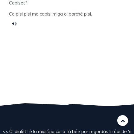
Capiset?
Ca pisi pisi ma capisi miga ol parché pisi.
<< Òl dialèt l'è la midiśìna ca la fà bée par regordàs li róbi de 'n