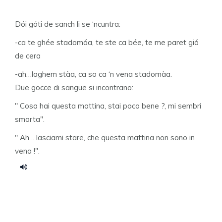
Dói góti de sanch li se ‘ncuntra:
-ca te ghée stadomáa, te ste ca bée, te me paret gió
de cera
-ah…laghem stàa, ca so ca ‘n vena stadomàa.
Due gocce di sangue si incontrano:
" Cosa hai questa mattina, stai poco bene ?, mi sembri
smorta".
" Ah .. lasciami stare, che questa mattina non sono in
vena !".