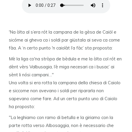
'Na òlta al s’era rót la campana de la gèsa de Caiöl e
sicóme ai gheva ca i soldi par giüstala ai seva ca come
fàa. A ‘n certo punto 'n caiolàt l’a fàc’ sta proposta:
Mè la liga co'na stròpa de bèdula e me la òlta col rót en
dènt vèrs Valbusagia, l’è miga necesari ca i busac’ ai
sènt li nósi campani…"
Una volta si era rotta la campana della chiesa di Caiolo
e siccome non avevano i soldi per ripararla non
sapevano come fare. Ad un certo punto uno di Caiolo
ha proposto:
"La leghiamo con ramo di betulla e la giriamo con la
parte rotta verso Albosaggia, non è necessario che