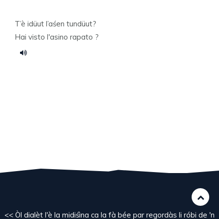
T’è idüut l’aśen tundüut?
Hai visto l'asino rapato ?
<< Òl dialèt l'è la midiśìna ca la fà bée par regordàs li róbi de 'n