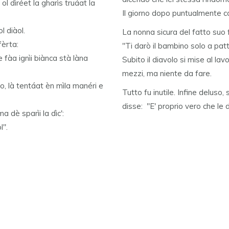
 ol dìréet la gharìs truáat la
Il giorno dopo puntualmente com
l diàol.
La nonna sicura del fatto suo 
fèrta:
"Ti darò il bambino solo a pat
 fàa ignìi biànca stà làna
Subito il diavolo si mise al lav
mezzi, ma niente da fare.
o, là tentáat èn mìla manéri e
Tutto fu inutile. Infine deluso,
disse: "E' proprio vero che le
a dè sparìi la dìc':
l".