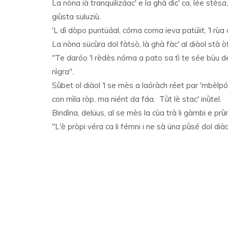
La nòna ià tranquilizáac' e la ghà dìc' ca, lée stèsa,
giǜsta suluziù.
'L dì dòpo puntüáal, cóma coma ieva patüìit, 'l rùa o
La nòna sücǜra dol fàtsò, là ghà fàc' al diàol stà ò
"Te daróo 'l rèdès nóma a pato sa tì te sée bùu de
nìgra".
Sǜbet ol diàol 'l se mès a laóràch réet par 'mbèlpó
con mìla ròp, ma niént da fáa. Tǜt lè stac' inǜtel.
Bindìna, delüus, al se mès la cùa trà li gàmbi e prǜm
"L'è pròpi véra ca li fémni i ne sà üna pǜsé dol diào