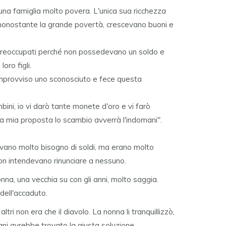
una famiglia molto povera. L'unica sua ricchezza
nonostante la grande povertà, crescevano buoni e
o preoccupati perché non possedevano un soldo e
ro figli.
'improvviso uno sconosciuto e fece questa
bini, io vi darò tante monete d'oro e vi farò
 la mia proposta lo scambio avverrà l'indomani".
vevano molto bisogno di soldi, ma erano molto
non intendevano rinunciare a nessuno.
na, una vecchia su con gli anni, molto saggia.
dell'accaduto.
ltri non era che il diavolo. La nonna li tranquillizzò,
ani avrebbe trovato la giusta soluzione.