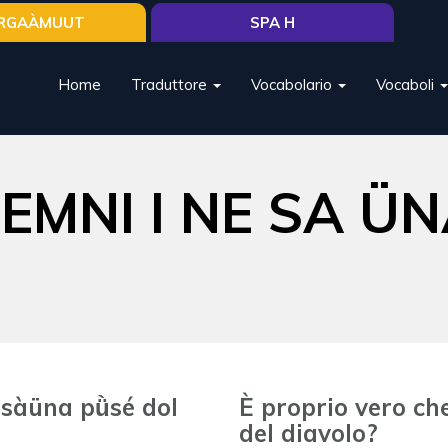
RGAÀMUUT
SPA H
Home
Traduttore
Vocabolario
Vocaboli
FEMNI I NE SA ÜNA
e sàüna pǜsé dol
È proprio vero ch
del diavolo?