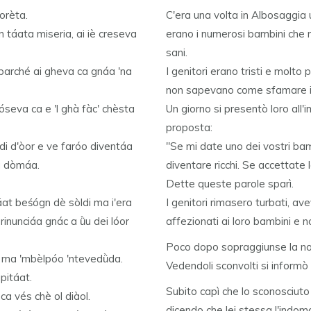
orèta.
C'era una volta in Albosaggia 
n táata miseria, ai iè creseva
erano i numerosi bambini che 
sani.
c parché ai gheva ca gnáa 'na
I genitori erano tristi e molt
non sapevano come sfamare i lo
onóseva ca e 'l ghà fàc' chèsta
Un giorno si presentò loro all
proposta:
di d'òor e ve faróo diventáa
"Se mi date uno dei vostri bam
fà dòmáa.
diventare ricchi. Se accettate
Dette queste parole sparì.
áat beśógn dè sòldi ma i'era
I genitori rimasero turbati, a
rinunciáa gnác a ǜu dei lóor
affezionati ai loro bambini e 
Poco dopo sopraggiunse la non
gn ma 'mbèlpóo 'ntevedǜda.
Vedendoli sconvolti si informò 
capitáat.
Subito capì che lo sconosciuto a
 ca vés chè ol diàol.
dicendo che lei stessa l'indom