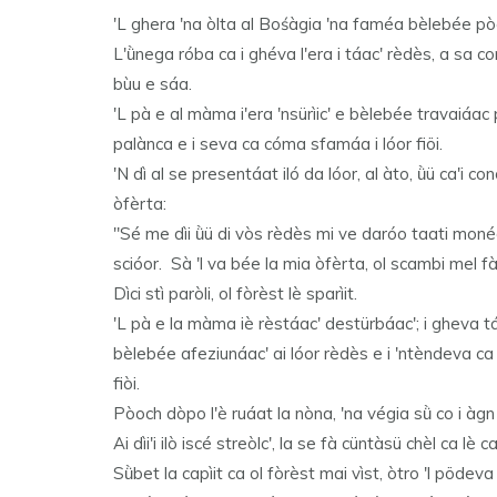
'L ghera 'na òlta al Bośàgia 'na faméa bèlebée pò
L'ǜnega róba ca i ghéva l'era i táac' rèdès, a sa co
bùu e sáa.
'L pà e al màma i'era 'nsürìic' e bèlebée travaiáa
palànca e i seva ca cóma sfamáa i lóor fiöi.
'N dì al se presentáat iló da lóor, al àto, ǜü ca'i c
òfèrta:
"Sé me dìi ǜü di vòs rèdès mi ve daróo taati moné
scióor. Sà 'l va bée la mia òfèrta, ol scambi mel 
Dìci stì paròli, ol fòrèst lè sparìit.
'L pà e la màma iè rèstáac' destürbáac'; i gheva t
bèlebée afeziunáac' ai lóor rèdès e i 'ntèndeva ca 
fiòi.
Pòoch dòpo l'è ruáat la nòna, 'na végia sǜ co i à
Ai dìi'i ilò iscé streòlc', la se fà cüntàsü chèl ca lè 
Sǜbet la capìit ca ol fòrèst mai vìst, òtro 'l pödeva