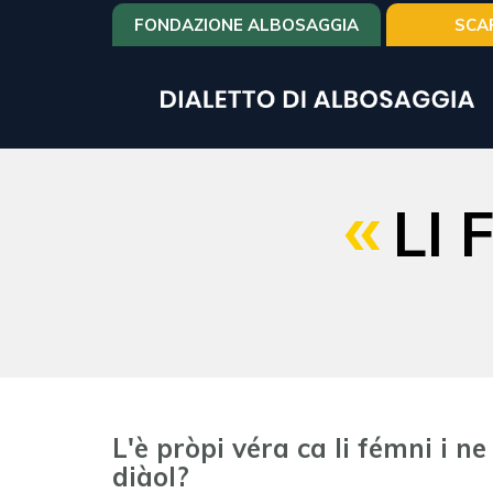
Salta
FONDAZIONE ALBOSAGGIA
SCA
al
contenuto
principale
LI 
L'è pròpi véra ca li fémni i n
diàol?