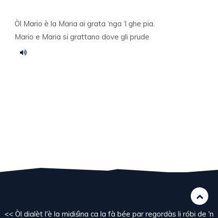
Òl Mario è la Maria ai grata ‘nga ‘l ghe pia.
Mario e Maria si grattano dove gli prude
<< Òl dialèt l'è la midiśìna ca la fà bée par regordàs li róbi de 'n