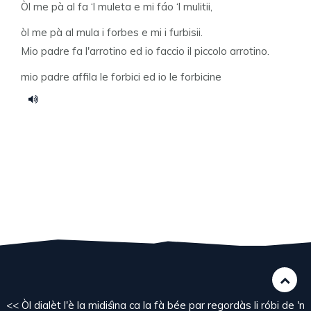
Òl me pà al fa ‘l muleta e mi fáo ‘l mulitii,
òl me pà al mula i forbes e mi i furbisii.
Mio padre fa l'arrotino ed io faccio il piccolo arrotino.
mio padre affila le forbici ed io le forbicine
<< Òl dialèt l'è la midiśìna ca la fà bée par regordàs li róbi de 'n