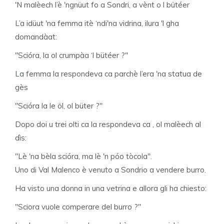
'N malèech l’è 'ngnüut fo a Sondri, a vènt o l bütéer
L’a idüut 'na femma itè ‘ndi'na vidrina, ilura 'l gha
domandàat:
"Scióra, la ol crumpàa ‘l bütéer ?"
La femma la respondeva ca parchè l’era 'na statua de
gès
"Scióra la le öl, ol büter ?"
Dopo doi u trei olti ca la respondeva ca , ol malèech al
dìs:
"Lè 'na bèla scióra, ma lè 'n póo tòcola".
Uno di Val Malenco è venuto a Sondrio a vendere burro.
Ha visto una donna in una vetrina e allora gli ha chiesto:
"Sciora vuole comperare del burro ?"