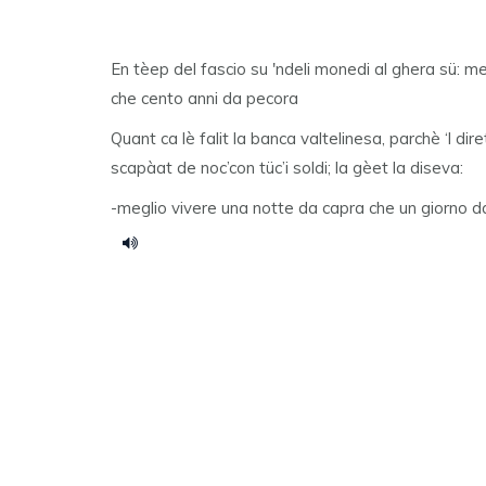
En tèep del fascio su 'ndeli monedi al ghera sü: me
che cento anni da pecora
Quant ca lè falit la banca valtelinesa, parchè ‘l dir
scapàat de noc’con tüc’i soldi; la gèet la diseva:
-meglio vivere una notte da capra che un giorno d