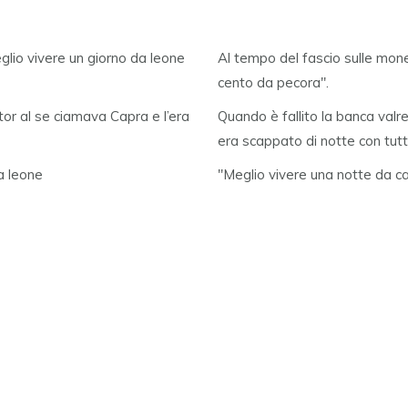
glio vivere un giorno da leone
Al tempo del fascio sulle mone
cento da pecora".
etor al se ciamava Capra e l’era
Quando è fallito la banca valre
era scappato di notte con tutti 
a leone
"Meglio vivere una notte da ca