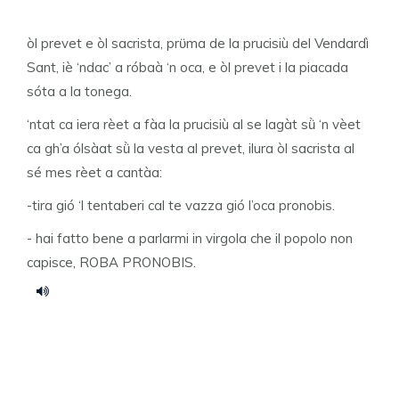
òl prevet e òl sacrista, prϋma de la prucisiù del Vendardì
Sant, iè ‘ndac’ a róbaà ‘n oca, e òl prevet i la piacada
sóta a la tonega.
‘ntat ca iera rèet a fàa la prucisiù al se lagàt sǜ ‘n vèet
ca gh’a ólsàat sǜ la vesta al prevet, ilura òl sacrista al
sé mes rèet a cantàa:
-tira gió ‘l tentaberi cal te vazza gió l’oca pronobis.
- hai fatto bene a parlarmi in virgola che il popolo non
capisce, ROBA PRONOBIS.