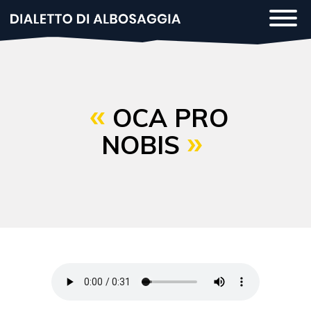
Salta
Togg
al
navi
contenuto
principale
OCA PRO
NOBIS