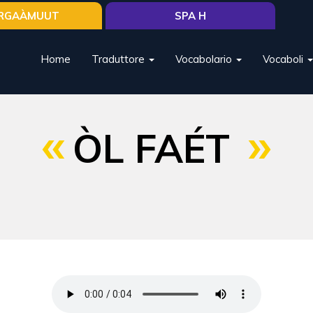
RGAÀMUUT
SPA H
Home
Traduttore
Vocabolario
Vocaboli
ÒL FAÉT