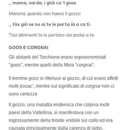
_ mama, varda, i ghà ca ‘l goos
Mamma, guarda, non hanno il gozzo
_ tàs giò se no ai te le porta ià a ca ti.
Taci altrimenti te lo portano via anche a te.
GOOS E CORGNAI
Gli abitanti del Torchione erano soprannominati
"goos", mentre quelli della Moia “corgnai”.
Il termine
goos
si riferisce al gozzo, di cui erano affetti
molti
bosac’
, mentre sul significato di
corgnai
non ci
sono certezze
Il gozzo, una malattia endemica che colpiva molti
paesi della Valtellina, si manifestava con un
ingrossamento della tiroide visibile sul collo ed era
causata principalmente dalla carenza di iodio.