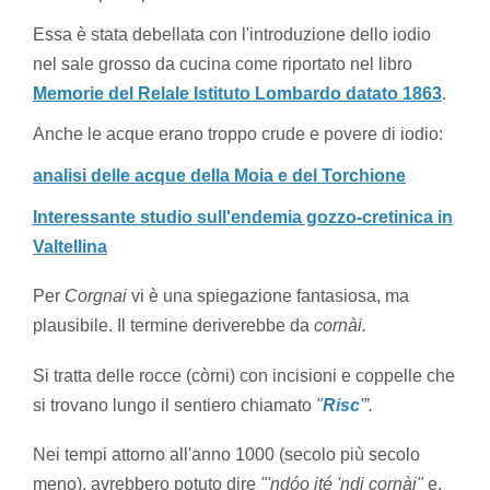
Essa è stata debellata con l'introduzione dello iodio
nel sale grosso da cucina come riportato nel libro
Memorie del Relale Istituto Lombardo datato 1863
.
Anche le acque erano troppo crude e povere di iodio:
analisi delle acque della Moia e del Torchione
Interessante studio sull'endemia gozzo-cretinica in
Valtellina
Per
Corgnai
vi è una spiegazione fantasiosa, ma
plausibile. Il termine deriverebbe da
cornài.
Si tratta
delle rocce (còrni) con incisioni e coppelle che
si trovano lungo il sentiero chiamato
"
Risc
'”.
Nei tempi attorno all'anno 1000 (secolo più secolo
meno), avrebbero potuto dire
"'ndóo ité 'ndi cornài"
e,