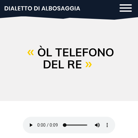
Salta
Togg
al
navi
contenuto
principale
ÒL TELEFONO
DEL RE