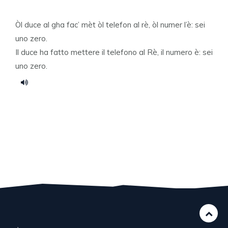
Òl duce al gha fac’ mèt òl telefon al rè, òl numer l’è: sei
uno zero.
Il duce ha fatto mettere il telefono al Rè, il numero è: sei
uno zero.