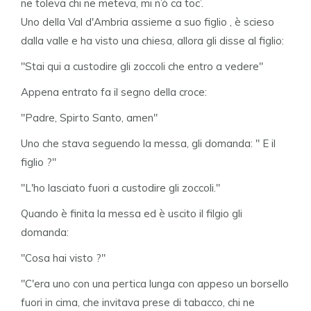
ne töleva chi ne meteva, mi n’ò ca töc’.
Uno della Val d'Ambria assieme a suo figlio , è scieso
dalla valle e ha visto una chiesa, allora gli disse al figlio:
"Stai qui a custodire gli zoccoli che entro a vedere"
Appena entrato fa il segno della croce:
"Padre, Spirto Santo, amen"
Uno che stava seguendo la messa, gli domanda: " E il
figlio ?"
"L'ho lasciato fuori a custodire gli zoccoli."
Quando è finita la messa ed è uscito il filgio gli
domanda:
"Cosa hai visto ?"
"C'era uno con una pertica lunga con appeso un borsello
fuori in cima, che invitava prese di tabacco, chi ne