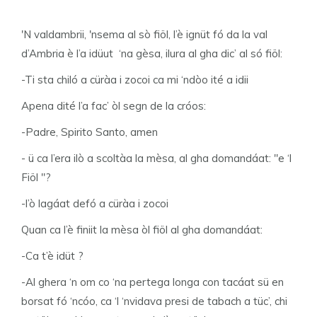
'N valdambrii, 'nsema al sò fiöl, l’è ignüt fó da la val
d’Ambria è l’a idüut ‘na gèsa, ilura al gha dic’ al só fiöl:
-Ti sta chiló a cüràa i zocoi ca mi ‘ndòo ité a idii
Apena dité l’a fac’ òl segn de la cróos:
-Padre, Spirito Santo, amen
- ü ca l’era ilò a scoltàa la mèsa, al gha domandáat: "e ‘l
Fiöl "?
-l’ò lagáat defó a cüràa i zocoi
Quan ca l’è finiit la mèsa òl fiöl al gha domandáat:
-Ca t’è idüt ?
-Al ghera ‘n om co ‘na pertega longa con tacáat sü en
borsat fó ‘ncóo, ca ‘l ‘nvidava presi de tabach a tüc’, chi