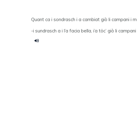
Quant ca i sondrasch i a cambiat giò li campani i 
-i sundrasch a i l’a facia bella, i’a töc’ giò li campa