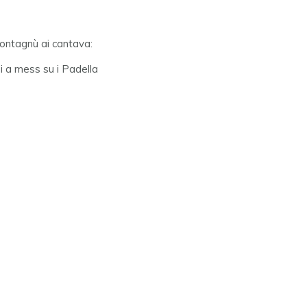
montagnù ai cantava:
ni i a mess su i Padella