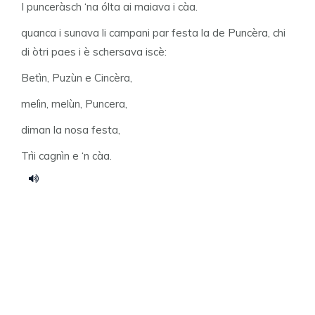
I punceràsch ‘na ólta ai maiava i càa.
quanca i sunava li campani par festa la de Puncèra, chi
di òtri paes i è schersava iscè:
Betìn, Puzùn e Cincèra,
melìn, melùn, Puncera,
diman la nosa festa,
Trìi cagnìn e ‘n càa.