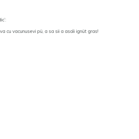
ic’:
va cu vacunusevi pü, a sa sii a asaìi ignüt gras!