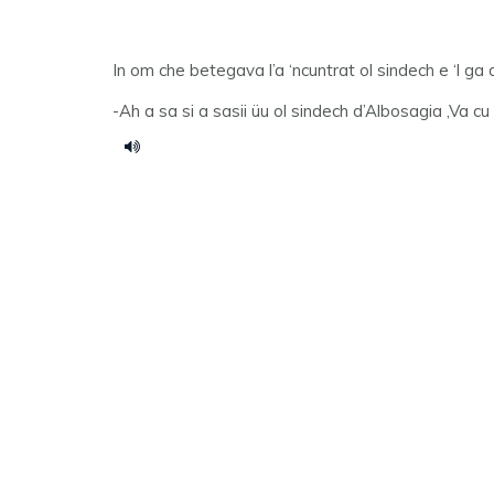
In om che betegava l’a ‘ncuntrat ol sindech e ‘l ga d
-Ah a sa si a sasii üu ol sindech d’Albosagia ,Va cu 