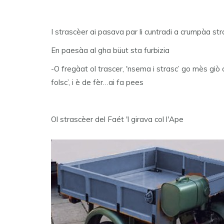
I strascèer ai pasava par li cuntradi a crumpàa stra
En paesàa al gha büut sta furbizia
-O fregàat ol trascer, 'nsema i strasc’ go mès giò o
folsc’, i è de fèr…ai fa pees
Ol strascèer del Faét 'l girava col l'Ape