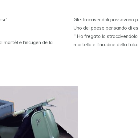
sc’.
Gli straccivendoli passavano p
Uno del paese pensando di es
" Ho fregato lo straccivendolo,
l martèl e l’incügen de la
martello e l'incudine della falce