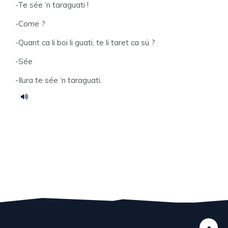
-Te sée ‘n taraguati !
-Come ?
-Quant ca li boi li guati, te li taret ca sü ?
-Sée
-Ilura te sée ‘n taraguati.