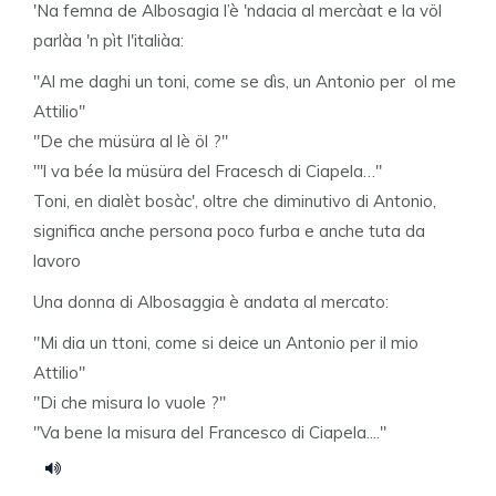
'Na femna de Albosagia l’è 'ndacia al mercàat e la völ
parlàa 'n pìt l'italiàa:
"Al me daghi un toni, come se dìs, un Antonio per ol me
Attilio"
"De che müsüra al lè öl ?"
"'l va bée la müsüra del Fracesch di Ciapela…"
Toni, en dialèt bosàc', oltre che diminutivo di Antonio,
significa anche persona poco furba e anche tuta da
lavoro
Una donna di Albosaggia è andata al mercato:
"Mi dia un ttoni, come si deice un Antonio per il mio
Attilio"
"Di che misura lo vuole ?"
"Va bene la misura del Francesco di Ciapela...."