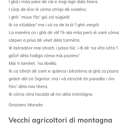
I ghà i màa pieni de cài e óngi nìgri dala tèera.
I còrp de lóor iè cóma stròpi dè scialésc.
I ghà ' müus fàc' gió col sügürèl.
Iè ca stùdiàac' ma i sà ca de la ià 'l ghè vargót.
La manéra ca i ghà dè vìif l'è ala màa però iè saré cóma
càrpen a prùa dè vèet dèla tormèta.
Iè laóradóor mai strach, i pàsa tǜc’ i dì dè 'na vìta sóta 'l
giṍöf dèla fadìga cóma mǜi paziénc'.
Mài 'n lamèet, 'na ribelliù.
Iè ca stìnch dè sant e quànca i bèstèma ai ghà ca pùura
gnàch dèl sò Signóor, ma i và otrochè èn paradìis i óm
fòrc' dèla mia tèera.
Iè cóma cèra tacada ali rivi dèla móntàgna.
Graziano Murada
Vecchi agricoltori di montagna