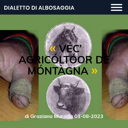
Salta
Togg
al
navi
contenuto
principale
VÉC’
AGRICÓLTÓOR DÈ
MÓNTÀGNA
di Graziano Murada 01-08-2023