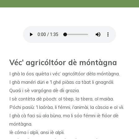
Véc’ agricóltóor dè móntàgna
I ghà la óos quièta i véc’ agricóltóor dèla móntàgna.
I ghà manéri düri e 'l ghé piàas ca tàat li gnagnóli.
Quaśi i sè vargógna dè dìi grazia.
I sè contèta dè pòoch: ol tèep, la tèera, ol maiàa.
Póchi pasiù: 'l laóràa, li fémni, i'animài, la càscia e ol vìi.
I ghà cà faci sü ala bùna, ma li sóo fémni iè fióor dè
móntàgna.
Iè cóma i alpìi, ansi iè alpìi.