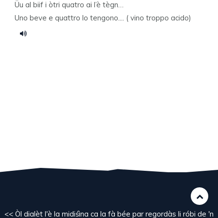
Üu al biif i òtri quatro ai l’è tègn…
Uno beve e quattro lo tengono.... ( vino troppo acido)
<< Òl dialèt l'è la midiśìna ca la fà bée par regordàs li róbi de 'n