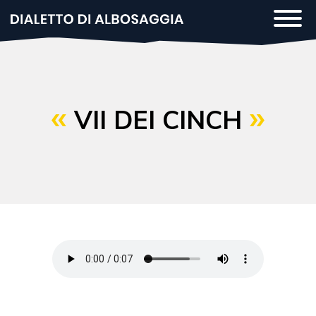
Salta
Togg
al
navi
contenuto
principale
VII DEI CINCH