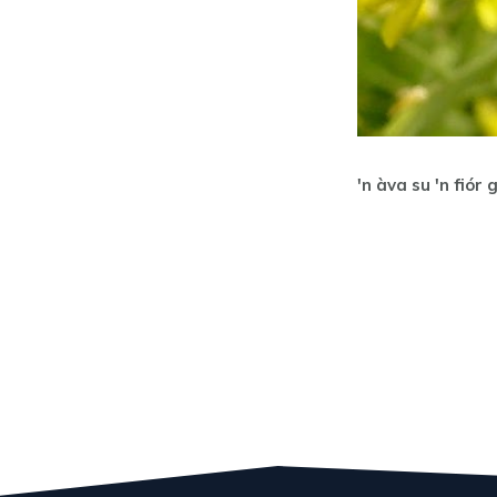
'n àva su 'n fiór g