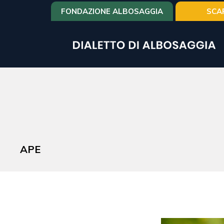
Salta
FONDAZIONE ALBOSAGGIA
SCA
al
contenuto
principale
APE