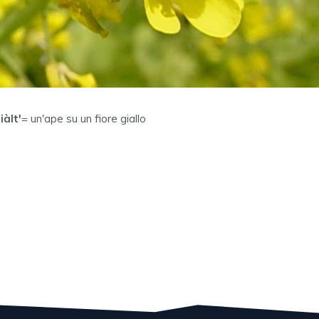
iàlt'
= un'ape su un fiore giallo