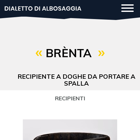
Salta
Togg
al
navi
contenuto
principale
BRÈNTA
RECIPIENTE A DOGHE DA PORTARE A
SPALLA
RECIPIENTI