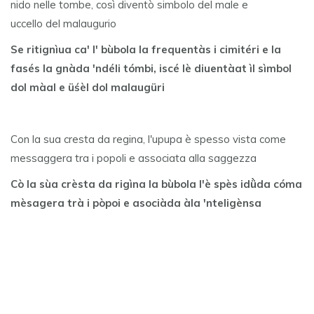
nido nelle tombe, così diventò simbolo del male e
uccello del malaugurio
Se ritignìua ca' l' bùbola la frequentàs i cimitéri e la
fasés la gnàda 'ndéli tómbi, iscé lè diuentàat ìl sìmbol
dol màal e üśèl dol malaugüri
Con la sua cresta da regina, l'upupa è spesso vista come
messaggera tra i popoli e associata alla saggezza
Cò la sùa crèsta da rigìna la bùbola l'è spès idǜda cóma
mèsagera trà i pòpoi e asociàda àla 'nteligènsa