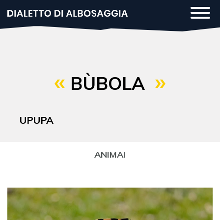
Salta
Togg
al
navi
contenuto
principale
BÙBOLA
UPUPA
ANIMAI