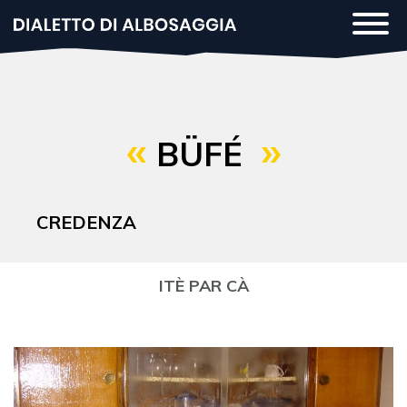
Salta
Togg
al
navi
contenuto
principale
BÜFÉ
CREDENZA
ITÈ PAR CÀ