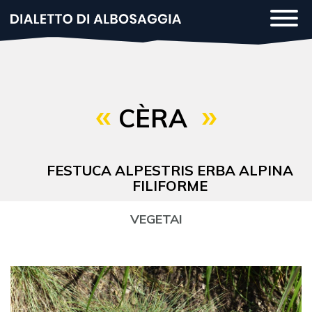
Salta
Togg
al
navi
contenuto
principale
CÈRA
FESTUCA ALPESTRIS ERBA ALPINA
FILIFORME
VEGETAI