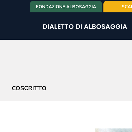
Salta
FONDAZIONE ALBOSAGGIA
SCA
al
contenuto
principale
COSCRITTO