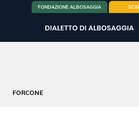
Salta
FONDAZIONE ALBOSAGGIA
SCA
al
contenuto
principale
FORCONE