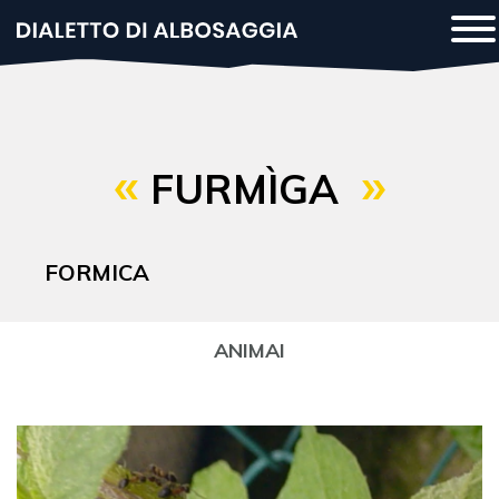
Salta
To
al
na
contenuto
principale
FURMÌGA
FORMICA
ANIMAI