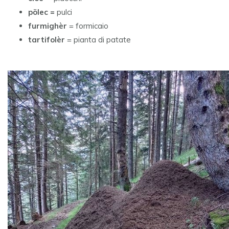
pölec =
pulci
furmighèr
= formicaio
tartifolèr
= pianta di patate