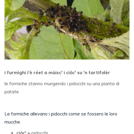
i furmìghi i'è réet a mùisc' i ciöc' su 'n tartifolèr
le formiche stanno mungendo i pidocchi su una pianta di
patate
Le formiche allevano i pidocchi come se fossero le loro
mucche.
ciöc' =
pidocchi