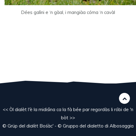
Dées galìni e ‘n gàal, i mangiàa cóma ‘n cavàl
<< Òl dialèt l'è la midiśìna ca la fà bée par regordàs li róbi de 'n
bòt >>
© Grüp del dialèt Bośàc' - © Gruppo del dialetto di Albosaggia