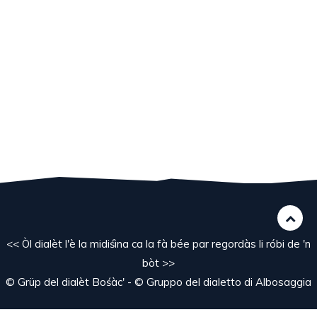
<< Òl dialèt l'è la midiśìna ca la fà bée par regordàs li róbi de 'n
bòt >>
© Grüp del dialèt Bośàc' - © Gruppo del dialetto di Albosaggia