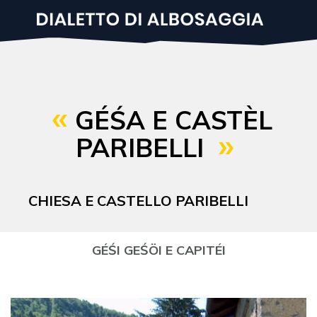
Salta
al
contenuto
principale
GÉŚA E CASTÈL
PARIBELLI
CHIESA E CASTELLO PARIBELLI
GÉŚI GEŚÖI E CAPITÉI