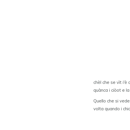
chèl che se vìt i'è
quànca i ciòot e l
Quello che si vede
volta quando i chi