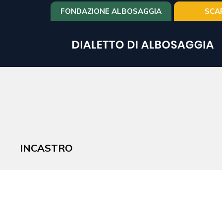
Salta
FONDAZIONE ALBOSAGGIA
SCA
al
contenuto
principale
INCASTRO