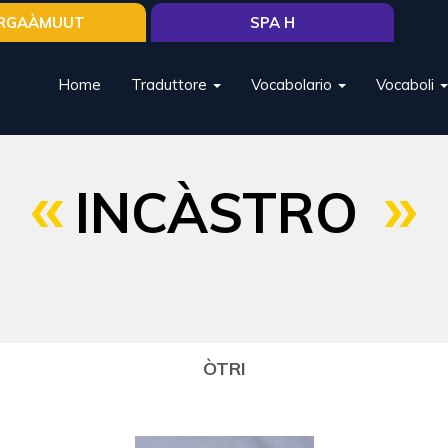
RGAÀMUUT
SPA H
Home
Traduttore
Vocabolario
Vocaboli
INCÀSTRO
ÒTRI