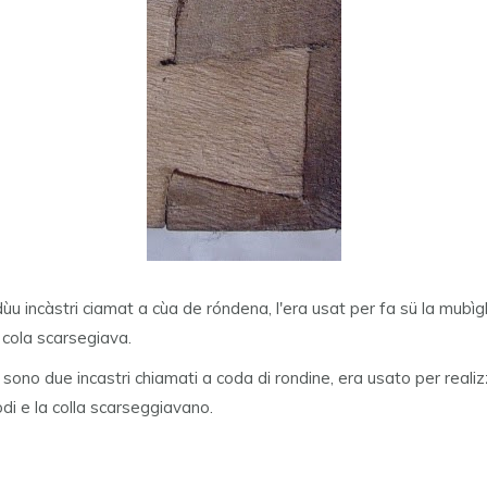
 dùu incàstri ciamat a cùa de róndena, l'era usat per fa sü la mubìgl
a cola scarsegiava.
 sono due incastri chiamati a coda di rondine, era usato per realizz
odi e la colla scarseggiavano.