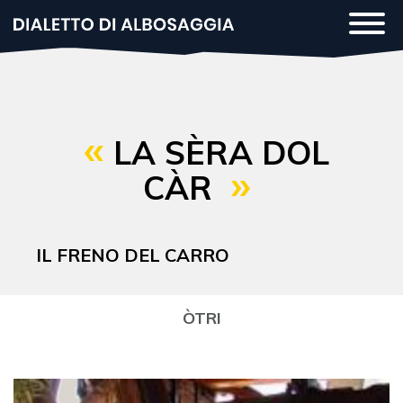
Salta
Togg
al
navi
contenuto
principale
LA SÈRA DOL
CÀR
IL FRENO DEL CARRO
ÒTRI