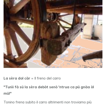
La sèra dol càr
= Il freno del carro
"Tunìi fà sü la sèra debòt senò 'ntrua ca pü gnàa òl
mül"
Tonino frena subito il carro altrimenti non troviamo più