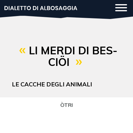
Salta
Togg
al
navi
contenuto
principale
LI MERDI DI BES-
CIÖI
LE CACCHE DEGLI ANIMALI
ÒTRI