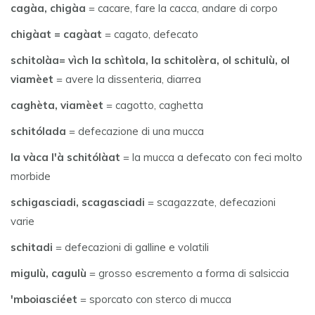
cagàa, chigàa
= cacare, fare la cacca, andare di corpo
chigàat = cagàat
= cagato, defecato
schitolàa= vìch la schìtola, la schitolèra, ol schitulù, ol
viamèet
= avere la dissenteria, diarrea
caghèta, viamèet
= cagotto, caghetta
schitólada
= defecazione di una mucca
la vàca l'à schitólàat
= la mucca a defecato con feci molto
morbide
schigasciadi, scagasciadi
= scagazzate, defecazioni
varie
schitadi
= defecazioni di galline e volatili
migulù, cagulù
= grosso escremento a forma di salsiccia
'mboiasciéet
= sporcato con sterco di mucca