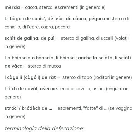
mèrda
= cacca, sterco, escrementi (in generale)
Li bàgoli de cunìc', dè leòr, dè càora, pégora
= sterco di
coniglio, di l'epre, capra, pecora
schìt de galina, de puìi
= sterco di gallina, di uccelli (volatili
in genere)
La bòiascia o bòascia, li bòiasci; anche la sciòta, li sciòti
de vàca
= sterco di mucca
I càgulii (càgóli) de ràt
= sterco di topo (roditori in genere)
I fìich de cavàl, aśen
= sterco di cavallo, asino, (ungulati in
genere)
stróc’ / bródèch de....
= escrementi, "fatte" di ... (selvaggina
in genere)
terminologia della defecazione: