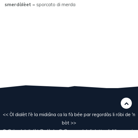
smerdòlèet
= sporcato di merda
<< Òl dialèt l'è la midiśìna ca la fà bée par regordàs li róbi de 'n
bòt >>
© Grüp del dialèt Bośàc' - © Gruppo del dialetto di Albosaggia