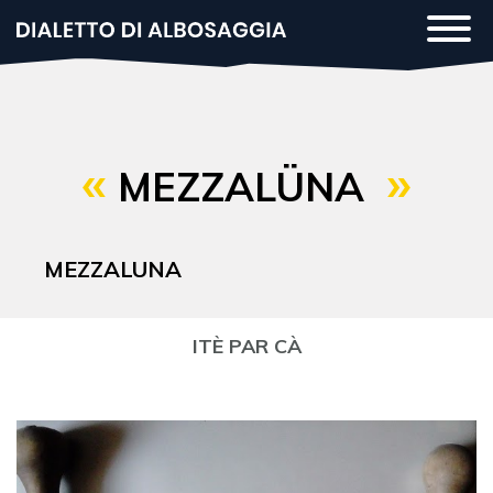
Salta
Togg
al
navi
contenuto
principale
MEZZALÜNA
MEZZALUNA
ITÈ PAR CÀ