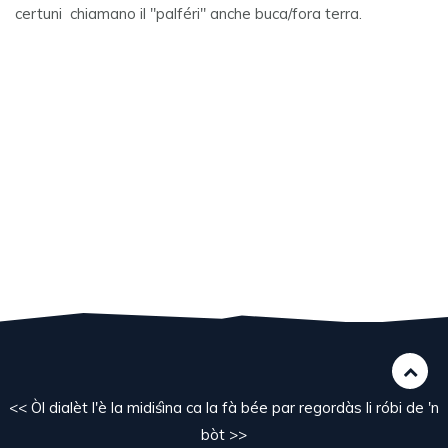
certuni chiamano il "palféri" anche buca/fora terra.
<< Òl dialèt l'è la midiśìna ca la fà bée par regordàs li róbi de 'n
bòt >>