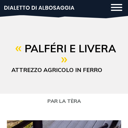
Salta
Togg
al
navi
contenuto
principale
PALFÉRI E LIVERA
ATTREZZO AGRICOLO IN FERRO
PAR LA TÈRA