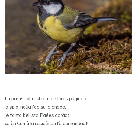
La parasciöla sul ram de làres pugiada
la spia ‘ndùa fàa su la gnada:
l’è tanto bèl ‘sto Paées doràat,
ca èn Cümù la residènsa l’à domandàat!