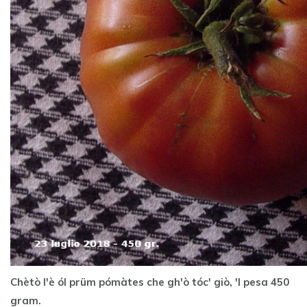
Chètò l'è ól prüm pómàtes che gh'ò tóc' giò, 'l pesa 450
gram.