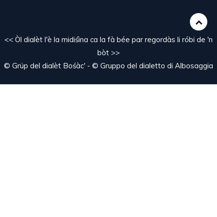
<< Òl dialèt l'è la midiśìna ca la fà bée par regordàs li róbi de 'n
bòt >>
© Grüp del dialèt Bośàc' - © Gruppo del dialetto di Albosaggia