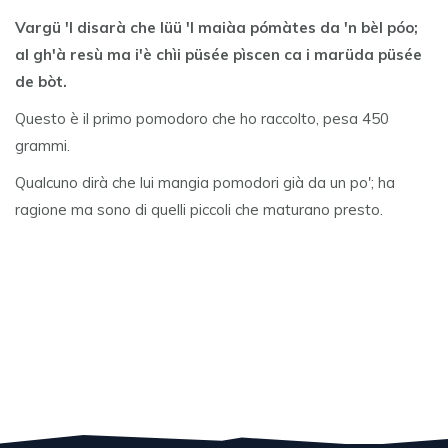
Vargü 'l disarà che lüü 'l maiàa pómàtes da 'n bèl póo;
al gh'à resù ma i'è chìi püsée pìscen ca i marüda püsée
de bòt.
Questo è il primo pomodoro che ho raccolto, pesa 450
grammi.
Qualcuno dirà che lui mangia pomodori già da un po'; ha
ragione ma sono di quelli piccoli che maturano presto.