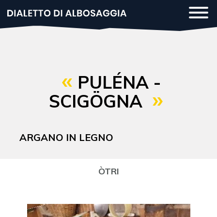
Salta
Togg
al
navi
contenuto
principale
PULÉNA -
SCIGÖGNA
ARGANO IN LEGNO
ÒTRI