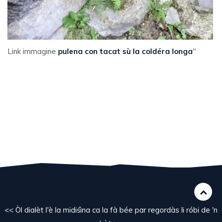
Link immagine
pulena con tacat sù la coldéra longa
"
<< Òl dialèt l'è la midiśìna ca la fà bée par regordàs li róbi de 'n