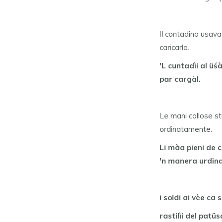
Il contadino usava 
caricarlo.
'L cuntadìi al üśà
par cargàl.
Le mani callose st
ordinatamente.
Li màa pieni de c
'n manera urdin
i soldi ai vèe ca 
rastilìi del patüs