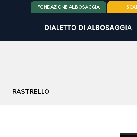
Salta
FONDAZIONE ALBOSAGGIA
SCA
al
contenuto
principale
RASTRELLO