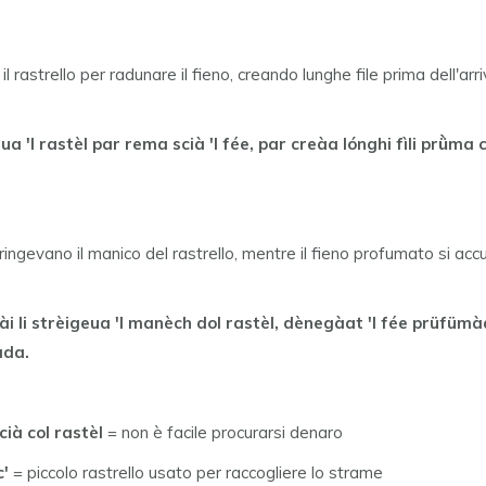
il rastrello per radunare il fieno, creando lunghe file prima dell'arr
ua 'l rastèl par rema scià 'l fée, par creàa lónghi fìli prǜma c
ringevano il manico del rastrello, mentre il fieno profumato si ac
ài li strèigeua 'l manèch dol rastèl, dènegàat 'l fée prüfümà
ada.
scià col rastèl
= non è facile procurarsi denaro
c'
= piccolo rastrello usato per raccogliere lo strame