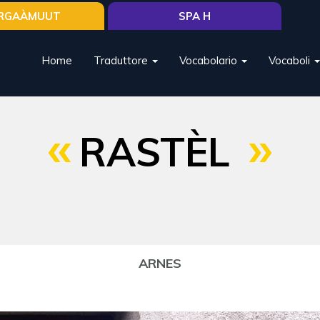
RGAÀMUUT
SPA H
Home
Traduttore
Vocabolario
Vocaboli
RASTÈL
ARNES