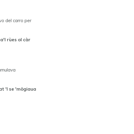
ivo del carro per
a'l rùes ol càr
cumulava
at 'l se 'mögiaua