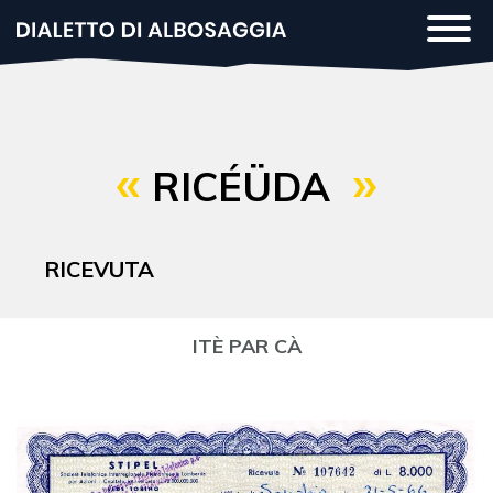
Salta
Togg
al
navi
contenuto
principale
RICÉÜDA
RICEVUTA
ITÈ PAR CÀ